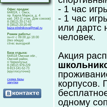
- 1 час игр
Офис продаж:
644024, г. Омск,
- 1 час иг
пр. Карла Маркса, д. 4
каб. 243 (2 этаж, Дом союзов)
8 (3812) 20-17-63
или дартс 
8 (3812) 20-20-49
baza-strelnikova@mail.ru
человек.
Режим работы:
пн-пт с 09.00 до 18.00
(без обеда)
сб-вс выходной
Акция рас
База отдыха:
644518 Омская обл.,
Омский район,
школьнико
п.Чернолучье
8 (3812) 979-229
8-913-141-52-73
проживание
(круглосуточно)
схема базы
корпусов. 
закупки
бесплатно
одному со