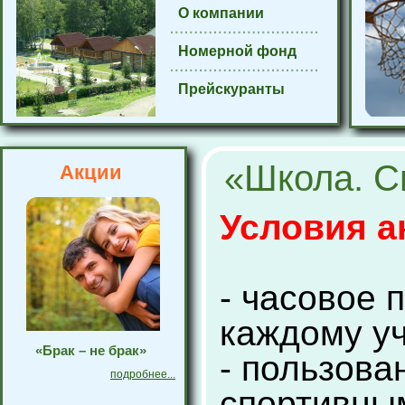
О компании
Номерной фонд
Прейскуранты
«Школа. Сп
Акции
Условия а
- часовое 
каждому уч
«Брак – не брак»
- пользова
подробнее...
спортивны