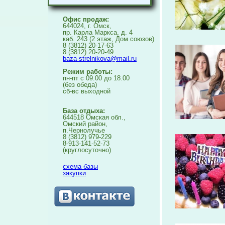
Офис продаж:
644024, г. Омск,
пр. Карла Маркса, д. 4
каб. 243 (2 этаж, Дом союзов)
8 (3812) 20-17-63
8 (3812) 20-20-49
baza-strelnikova@mail.ru
Режим работы:
пн-пт с 09.00 до 18.00
(без обеда)
сб-вс выходной
База отдыха:
644518 Омская обл.,
Омский район,
п.Чернолучье
8 (3812) 979-229
8-913-141-52-73
(круглосуточно)
схема базы
закупки