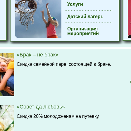
Услуги
Детский лагерь
Организация
мероприятий
«Брак – не брак»
Скидка семейной паре, состоящей в браке.
«Совет да любовь»
Скидка 20% молодоженам на путевку.