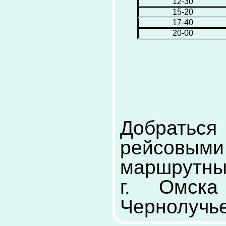
12-30
15-20
17-40
20-00
Добраться
рейсов
маршрутным
г. Омска
Чернолучье