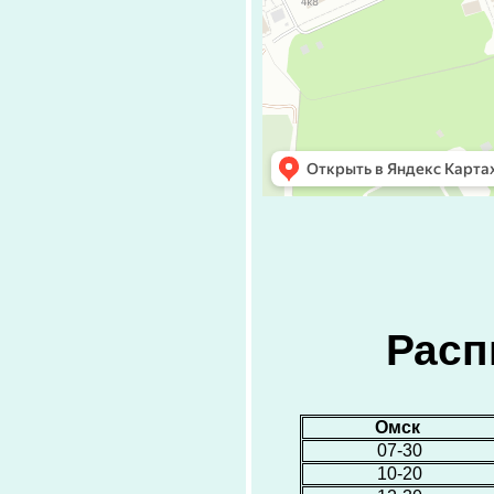
Расп
Омск
07-30
10-20