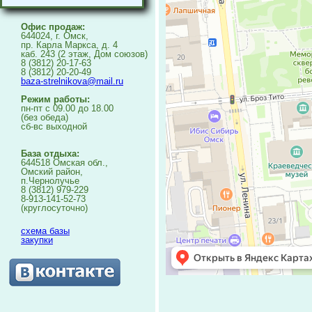
Офис продаж:
644024, г. Омск,
пр. Карла Маркса, д. 4
каб. 243 (2 этаж, Дом союзов)
8 (3812) 20-17-63
8 (3812) 20-20-49
baza-strelnikova@mail.ru
Режим работы:
пн-пт с 09.00 до 18.00
(без обеда)
сб-вс выходной
База отдыха:
644518 Омская обл.,
Омский район,
п.Чернолучье
8 (3812) 979-229
8-913-141-52-73
(круглосуточно)
схема базы
закупки