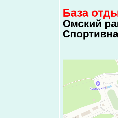
База отд
Омский рай
Спортивная