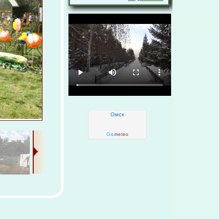
Омск
Gis
meteo