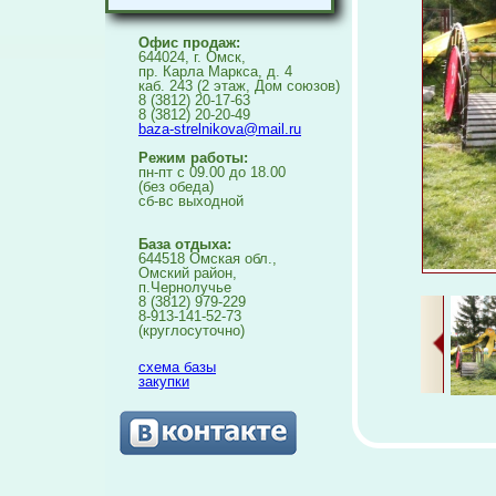
Офис продаж:
644024, г. Омск,
пр. Карла Маркса, д. 4
каб. 243 (2 этаж, Дом союзов)
8 (3812) 20-17-63
8 (3812) 20-20-49
baza-strelnikova@mail.ru
Режим работы:
пн-пт с 09.00 до 18.00
(без обеда)
сб-вс выходной
База отдыха:
644518 Омская обл.,
Омский район,
п.Чернолучье
8 (3812) 979-229
8-913-141-52-73
(круглосуточно)
схема базы
закупки